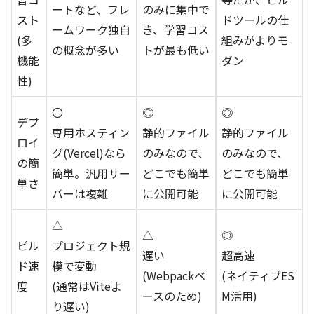
ートなど、フレ
のみに集中で
スト
ドツールの仕
ームワーク独自
き、学習コス
(多
組みがよりモ
の概念が多い
トが最も低い
機能
ダン
性)
〇
◎
◎
デプ
専用ホスティン
静的ファイル
静的ファイル
ロイ
グ(Vercel)なら
のみなので、
のみなので、
の簡
簡単。汎用サー
どこでも簡単
どこでも簡単
単さ
バーは複雑
に公開可能
に公開可能
△
△
◎
ビル
プロジェクト規
遅い
超高速
ド速
模で変動
(Webpackベ
(ネイティブES
度
(通常はViteよ
ースのため)
M活用)
り遅い)