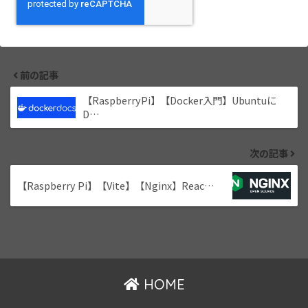
前の記事
【RaspberryPi】【Docker入門】Ubuntuに
D…
次の記事
【Raspberry Pi】【Vite】【Nginx】Reac…
HOME