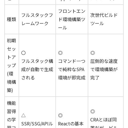
フロントエン
フルスタックフ
次世代ビルド
種類
ド環境構築ツ
レームワーク
ツール
ール
初期
セッ
〇
◎
◎
トア
フルスタック構
コマンド一つ
圧倒的な速度
ップ
成が自動で生成
で純粋なSPA
で環境構築が
(環
される
環境が即完成
完了
境構
築)
機能
習得
◎
△
◎
の学
CRAとほぼ同
SSR/SSG/APIル
Reactの基本
習コ
等だが、ビル