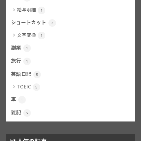
給与明細
1
ショートカット
2
文字変換
1
副業
1
旅行
1
英語日記
5
TOEIC
5
車
1
雑記
9