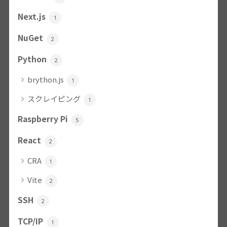
Next.js
1
NuGet
2
Python
2
brython.js
1
スクレイピング
1
Raspberry Pi
5
React
2
CRA
1
Vite
2
SSH
2
TCP/IP
1