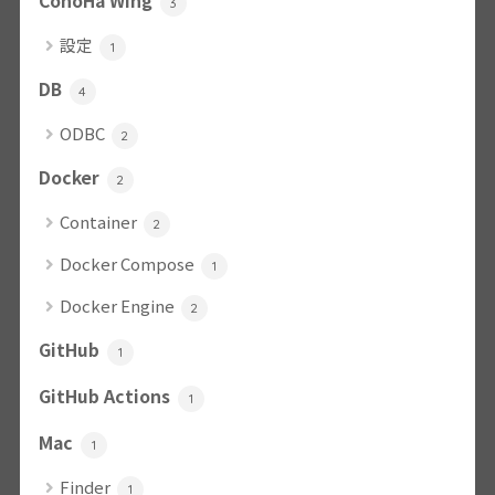
ConoHa Wing
3
設定
1
DB
4
ODBC
2
Docker
2
Container
2
Docker Compose
1
Docker Engine
2
GitHub
1
GitHub Actions
1
Mac
1
Finder
1