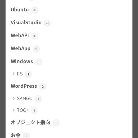
Ubuntu
4
VisualStudio
6
WebAPI
4
WebApp
2
Windows
1
IIS
1
WordPress
2
SANGO
1
TOC+
1
オブジェクト指向
1
お金
2