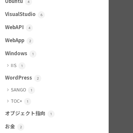
Ubuntu
4
VisualStudio
6
WebAPI
4
WebApp
2
Windows
1
IIS
1
WordPress
2
SANGO
1
TOC+
1
オブジェクト指向
1
お金
2