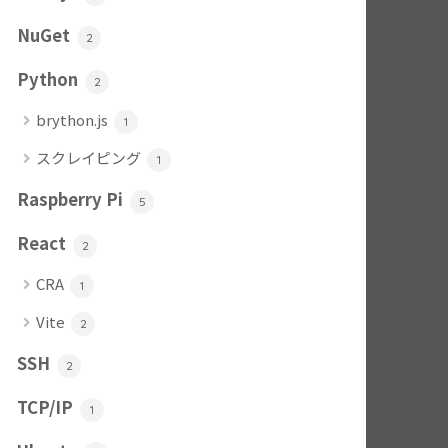
NuGet
2
Python
2
brython.js
1
スクレイピング
1
Raspberry Pi
5
React
2
CRA
1
Vite
2
SSH
2
TCP/IP
1