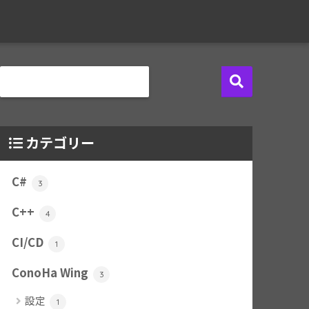
カテゴリー
C#
3
C++
4
CI/CD
1
ConoHa Wing
3
設定
1