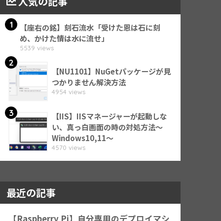
人気の記事
1
【座右の銘】刻石流水「受けた恩は石に刻
め、かけた情は水に流せ」
5539 views
2
【NU1101】NuGetパッケージが見
つかりません解決方法
4954 views
3
【IIS】IISマネージャーが起動しな
い、真っ白画面の時の対処方法～
Windows10,11～
4570 views
最近の記事
【Raspberry Pi】自分専用のデプロイマシ