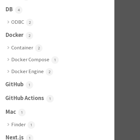
DB
4
ODBC
2
Docker
2
Container
2
Docker Compose
1
Docker Engine
2
GitHub
1
GitHub Actions
1
Mac
1
Finder
1
Next.js
1