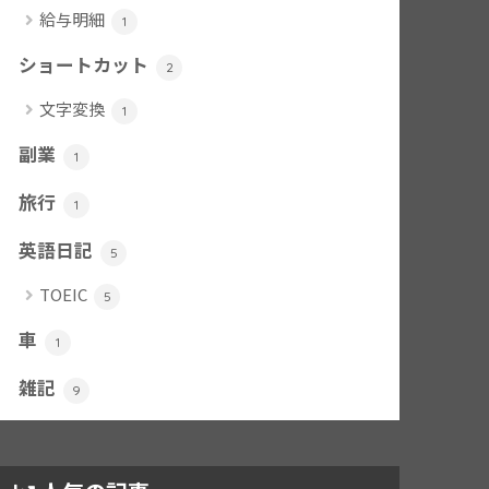
給与明細
1
ショートカット
2
文字変換
1
副業
1
旅行
1
英語日記
5
TOEIC
5
車
1
雑記
9