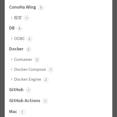
ConoHa Wing
3
設定
1
DB
4
ODBC
2
Docker
2
Container
2
Docker Compose
1
Docker Engine
2
GitHub
1
GitHub Actions
1
Mac
1