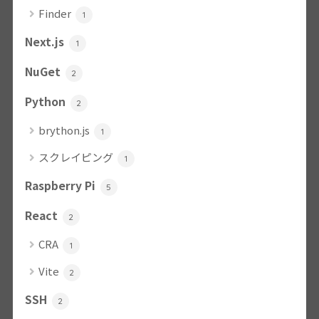
Finder
1
Next.js
1
NuGet
2
Python
2
brython.js
1
スクレイピング
1
Raspberry Pi
5
React
2
CRA
1
Vite
2
SSH
2