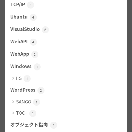
TCP/IP
1
Ubuntu
4
VisualStudio
6
WebAPI
4
WebApp
2
Windows
1
IIS
1
WordPress
2
SANGO
1
TOC+
1
オブジェクト指向
1