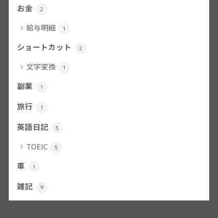
お金
2
給与明細
1
ショートカット
2
文字変換
1
副業
1
旅行
1
英語日記
5
TOEIC
5
車
1
雑記
9