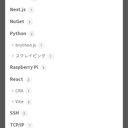
Next.js
1
NuGet
2
Python
2
brython.js
1
スクレイピング
1
Raspberry Pi
5
React
2
CRA
1
Vite
2
SSH
2
TCP/IP
1