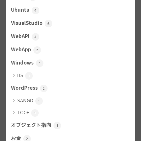
Ubuntu
4
VisualStudio
6
WebAPI
4
WebApp
2
Windows
1
IIS
1
WordPress
2
SANGO
1
TOC+
1
オブジェクト指向
1
お金
2