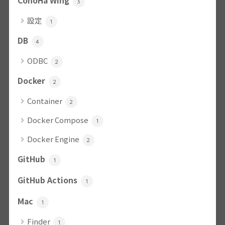
ConoHa Wing
3
設定
1
DB
4
ODBC
2
Docker
2
Container
2
Docker Compose
1
Docker Engine
2
GitHub
1
GitHub Actions
1
Mac
1
Finder
1