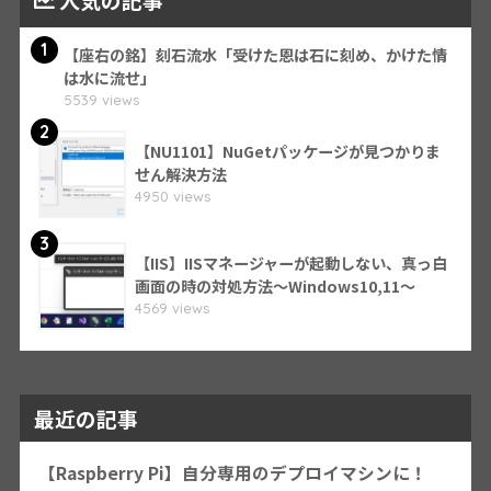
人気の記事
1
【座右の銘】刻石流水「受けた恩は石に刻め、かけた情
は水に流せ」
5539 views
2
【NU1101】NuGetパッケージが見つかりま
せん解決方法
4950 views
3
【IIS】IISマネージャーが起動しない、真っ白
画面の時の対処方法～Windows10,11～
4569 views
最近の記事
【Raspberry Pi】自分専用のデプロイマシンに！