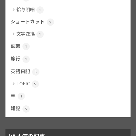
給与明細
1
ショートカット
2
文字変換
1
副業
1
旅行
1
英語日記
5
TOEIC
5
車
1
雑記
9